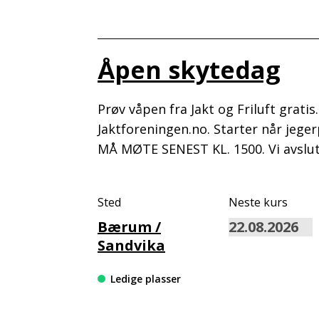
Åpen skytedag
Prøv våpen fra Jakt og Friluft grati
Jaktforeningen.no. Starter når jege
MÅ MØTE SENEST KL. 1500. Vi avslut
Sted
Neste kurs
Bærum /
Sandvika
Ledige plasser