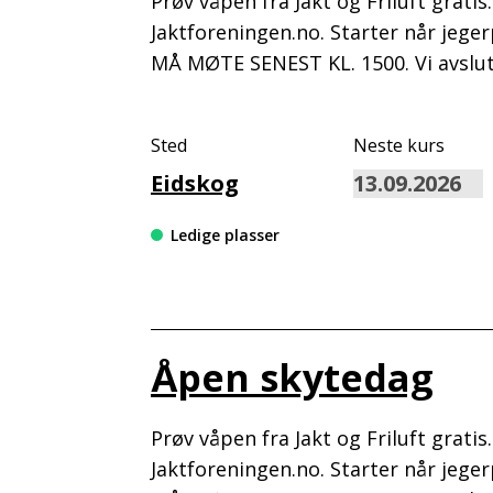
Prøv våpen fra Jakt og Friluft grati
Jaktforeningen.no. Starter når jege
MÅ MØTE SENEST KL. 1500. Vi avslut
Sted
Neste kurs
Eidskog
Ledige plasser
Åpen skytedag
Prøv våpen fra Jakt og Friluft grati
Jaktforeningen.no. Starter når jege