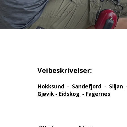
Veibeskrivelser:
Hokksund
-
Sandefjord
-
Siljan
Gjøvik
-
Eidskog
-
Fagernes