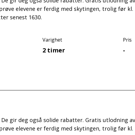
s. De gir deg også solide rabatter. Gratis utlodning 
rprøve elevene er ferdig med skytingen, trolig før 
ter senest 1630.
Varighet
Pris
2 timer
-
s. De gir deg også solide rabatter. Gratis utlodning 
rprøve elevene er ferdig med skytingen, trolig før 