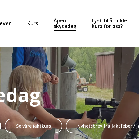
Åpen
Lyst til å holde
røven
Kurs
skytedag
kurs for oss?
edag
Se våre jaktkurs
Nyhetsbrev fra Jaktfeber / 