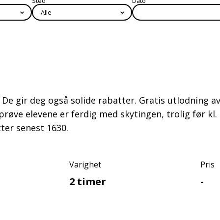
Sted
Dato
⌄
⌄
s. De gir deg også solide rabatter. Gratis utlodning 
rprøve elevene er ferdig med skytingen, trolig før 
ter senest 1630.
Varighet
Pris
2 timer
-