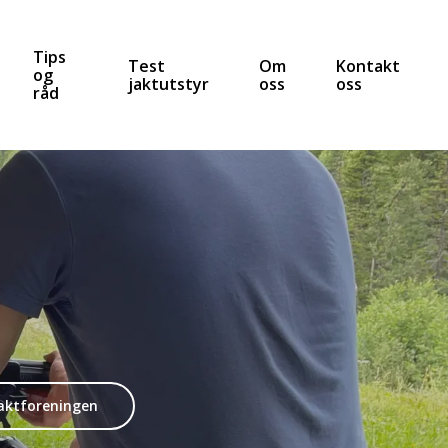
Tips
Test
Om
Kontakt
og
jaktutstyr
oss
oss
råd
Jaktforeningen