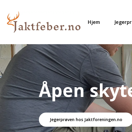
Hjem
Jegerp
Åpen skyt
Jegerprøven hos Jaktforeningen.no