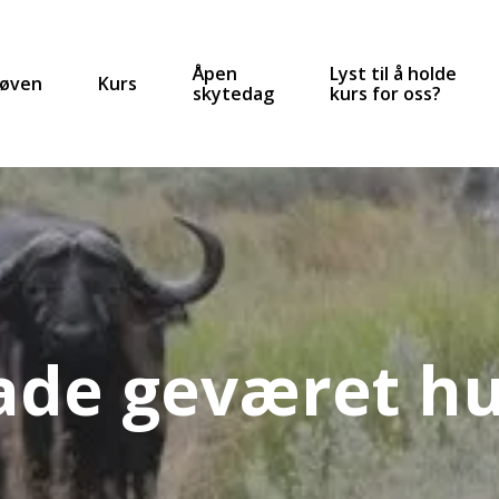
Åpen
Lyst til å holde
røven
Kurs
skytedag
kurs for oss?
ade geværet hu