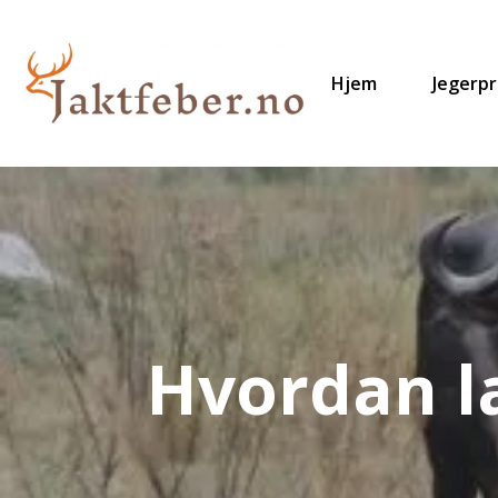
Hjem
Jegerp
Hvordan l