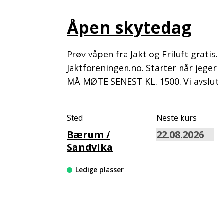
Åpen skytedag
Prøv våpen fra Jakt og Friluft grati
Jaktforeningen.no. Starter når jege
MÅ MØTE SENEST KL. 1500. Vi avslut
Sted
Neste kurs
Bærum /
Sandvika
Ledige plasser