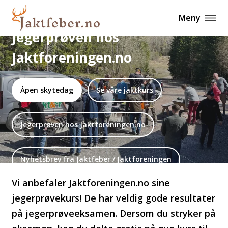
Meny
Jegerprøven hos
Jaktforeningen.no
Åpen skytedag
Se våre jaktkurs
Jegerprøven hos Jaktforeningen.no
Nyhetsbrev fra Jaktfeber / Jaktforeningen
Vi anbefaler Jaktforeningen.no sine
jegerprøvekurs! De har veldig gode resultater
på jegerprøveeksamen. Dersom du stryker på