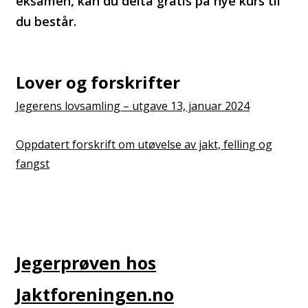
eksamen, kan du delta gratis på nye kurs til
du består.
Lover og forskrifter
Jegerens lovsamling – utgave 13, januar 2024
Oppdatert forskrift om utøvelse av jakt, felling og
fangst
Jegerprøven hos
Jaktforeningen.no