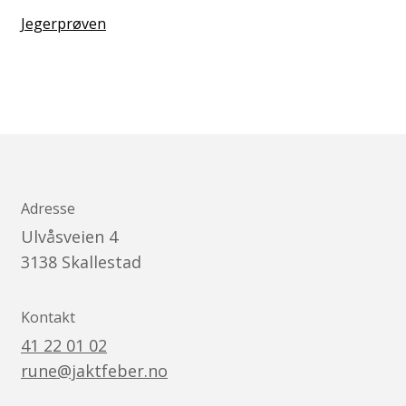
Jegerprøven
Adresse
Ulvåsveien 4
3138
Skallestad
Kontakt
41 22 01 02
rune@jaktfeber.no